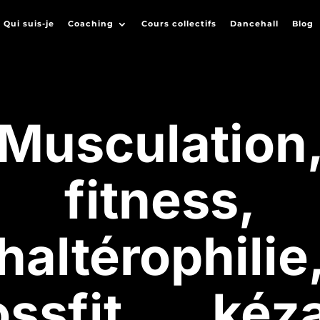
Qui suis-je
Coaching
Cours collectifs
Dancehall
Blog
Musculation
fitness,
haltérophilie
ossfit, … kéz